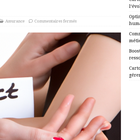
l’évo
Opti
Assurance
Commentaires fermés
huma
Comm
méti
Boost
ress
Cart
gérer