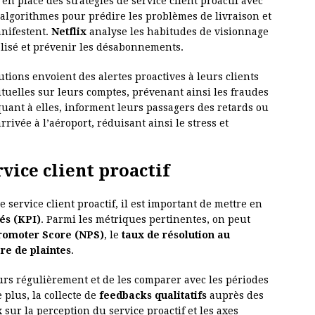
en place des stratégies de service client proactif avec
 algorithmes pour prédire les problèmes de livraison et
anifestent.
Netflix
analyse les habitudes de visionnage
isé et prévenir les désabonnements.
utions envoient des alertes proactives à leurs clients
bituelles sur leurs comptes, prévenant ainsi les fraudes
uant à elles, informent leurs passagers des retards ou
ivée à l’aéroport, réduisant ainsi le stress et
vice client proactif
e service client proactif, il est important de mettre en
és (KPI)
. Parmi les métriques pertinentes, on peut
romoter Score (NPS)
, le
taux de résolution au
re de plaintes
.
urs régulièrement et de les comparer avec les périodes
plus, la collecte de
feedbacks qualitatifs
auprès des
 sur la perception du service proactif et les axes