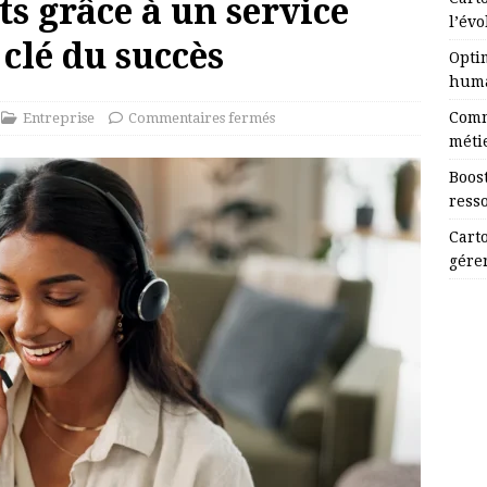
ts grâce à un service
l’évo
a clé du succès
Opti
huma
Comm
Entreprise
Commentaires fermés
méti
Boost
ress
Cart
gérer