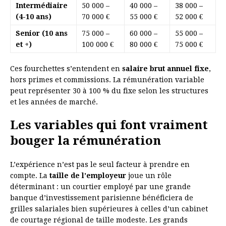
Intermédiaire
50 000 –
40 000 –
38 000 –
(4-10 ans)
70 000 €
55 000 €
52 000 €
Senior (10 ans
75 000 –
60 000 –
55 000 –
et +)
100 000 €
80 000 €
75 000 €
Ces fourchettes s’entendent en
salaire brut annuel fixe
,
hors primes et commissions. La rémunération variable
peut représenter 30 à 100 % du fixe selon les structures
et les années de marché.
Les variables qui font vraiment
bouger la rémunération
L’expérience n’est pas le seul facteur à prendre en
compte. La
taille de l’employeur
joue un rôle
déterminant : un courtier employé par une grande
banque d’investissement parisienne bénéficiera de
grilles salariales bien supérieures à celles d’un cabinet
de courtage régional de taille modeste. Les grands