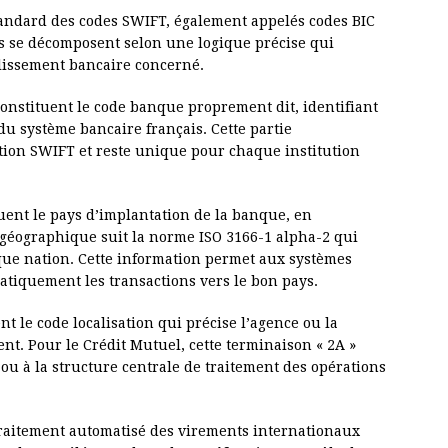
tandard des codes SWIFT, également appelés codes BIC
res se décomposent selon une logique précise qui
blissement bancaire concerné.
constituent le code banque proprement dit, identifiant
du système bancaire français. Cette partie
ation SWIFT et reste unique pour chaque institution
uent le pays d’implantation de la banque, en
n géographique suit la norme ISO 3166-1 alpha-2 qui
que nation. Cette information permet aux systèmes
tiquement les transactions vers le bon pays.
t le code localisation qui précise l’agence ou la
ent. Pour le Crédit Mutuel, cette terminaison « 2A »
ou à la structure centrale de traitement des opérations
 traitement automatisé des virements internationaux