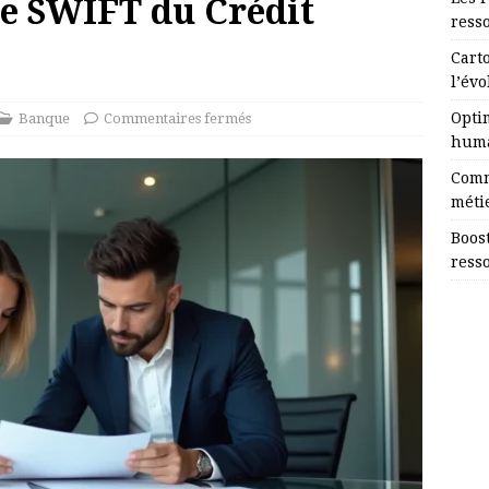
e SWIFT du Crédit
ress
Cart
l’évo
Opti
Banque
Commentaires fermés
huma
Comm
méti
Boost
ress