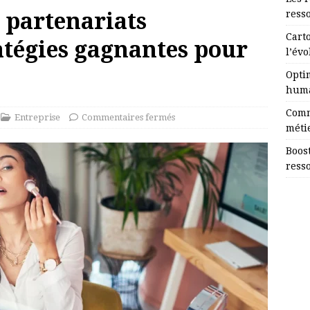
s partenariats
ress
Cart
ratégies gagnantes pour
l’évo
Opti
huma
Comm
Entreprise
Commentaires fermés
méti
Boost
ress