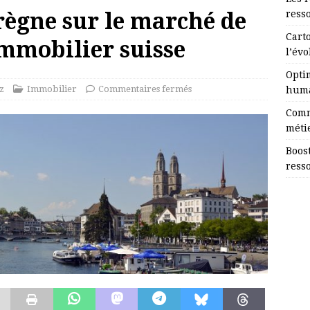
 règne sur le marché de
ress
Cart
immobilier suisse
l’évo
Opti
z
Immobilier
Commentaires fermés
huma
Comm
méti
Boost
ress