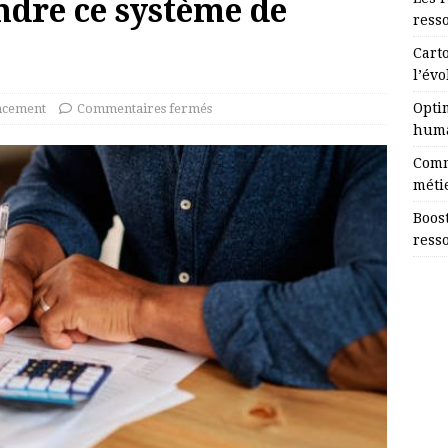
ndre ce système de
ress
Cart
l’évo
Opti
ncement
Commentaires fermés
huma
Comm
méti
Boost
ress