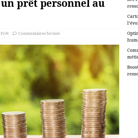
un prêt personnel au
ress
Cart
l’évo
Opti
Prêt
Commentaires fermés
huma
Comm
méti
Boost
ress