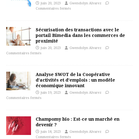
juin 20, 2023
Gwendolyn Alvarez
Commentaires fermés
Sécurisation des transactions avec le
portail Bimedia dans les commerces de
proximité
juin 20, 2023
Gwendolyn Alvarez
Commentaires fermés
Analyse SWOT de la Coopérative
d’activités et d’emplois : un modèle
économique innovant
juin 19, 2023
Gwendolyn Alvarez
Commentaires fermés
Champomy bio : Est-ce un marché en
devenir ?
juin 18, 2023
Gwendolyn Alvarez
Commentaires fermés