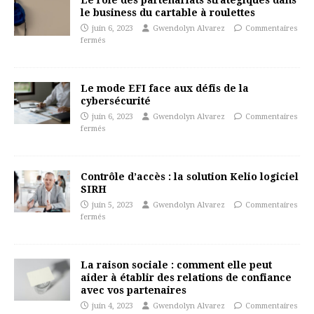
Le rôle des partenariats stratégiques dans
le business du cartable à roulettes
juin 6, 2023
Gwendolyn Alvarez
Commentaires
fermés
Le mode EFI face aux défis de la
cybersécurité
juin 6, 2023
Gwendolyn Alvarez
Commentaires
fermés
Contrôle d’accès : la solution Kelio logiciel
SIRH
juin 5, 2023
Gwendolyn Alvarez
Commentaires
fermés
La raison sociale : comment elle peut
aider à établir des relations de confiance
avec vos partenaires
juin 4, 2023
Gwendolyn Alvarez
Commentaires