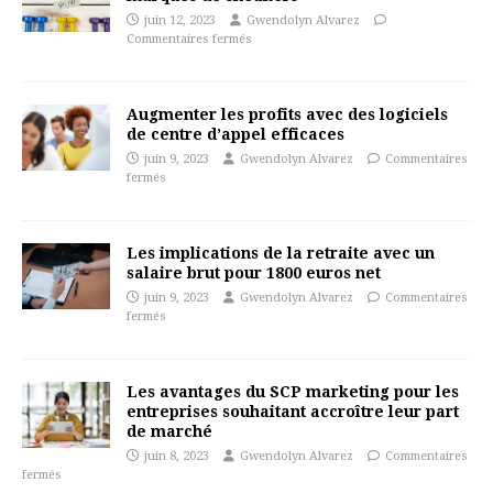
juin 12, 2023
Gwendolyn Alvarez
Commentaires fermés
Augmenter les profits avec des logiciels
de centre d’appel efficaces
juin 9, 2023
Gwendolyn Alvarez
Commentaires
fermés
Les implications de la retraite avec un
salaire brut pour 1800 euros net
juin 9, 2023
Gwendolyn Alvarez
Commentaires
fermés
Les avantages du SCP marketing pour les
entreprises souhaitant accroître leur part
de marché
juin 8, 2023
Gwendolyn Alvarez
Commentaires
fermés