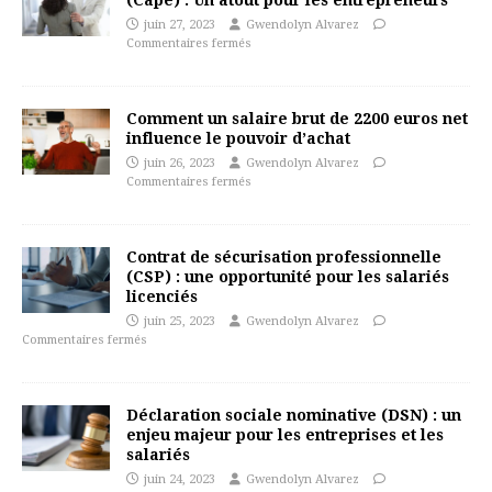
(Cape) : Un atout pour les entrepreneurs
juin 27, 2023
Gwendolyn Alvarez
Commentaires fermés
Comment un salaire brut de 2200 euros net
influence le pouvoir d’achat
juin 26, 2023
Gwendolyn Alvarez
Commentaires fermés
Contrat de sécurisation professionnelle
(CSP) : une opportunité pour les salariés
licenciés
juin 25, 2023
Gwendolyn Alvarez
Commentaires fermés
Déclaration sociale nominative (DSN) : un
enjeu majeur pour les entreprises et les
salariés
juin 24, 2023
Gwendolyn Alvarez